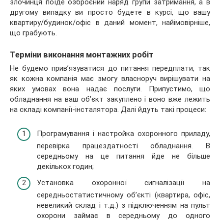
злочинця поїде озброєний наряд групи затримання, а в
другому випадку ви просто будете в курсі, що вашу
квартиру/будинок/офіс в даний момент, найімовірніше,
що грабують.
Терміни виконання монтажних робіт
Не будемо прив’язуватися до питання передплати, так
як кожна компанія має змогу власноруч вирішувати на
яких умовах вона надає послуги. Припустимо, що
обладнання на ваш об’єкт закуплено і воно вже лежить
на складі компанії-інсталятора. Далі йдуть такі процеси:
Програмування і настройка охоронного приладу,
перевірка працездатності обладнання. В
середньому на це питання йде не більше
декількох годин;
Установка охоронної сигналізації на
середньостатистичному об’єкті (квартира, офіс,
невеликий склад і т.д.) з підключенням на пульт
охорони займає в середньому до одного