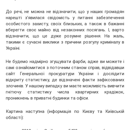
До речі, не можна не відзначити, що у наших громадян
нарешті з’явилася свідомість у питанні забезпечення
особистого захисту, своїх близьких, а також в бажанні
вберегти своє майно від незаконних посягань. І, варто
відзначити, що це дуже розумне рішення. На жаль,
такими є сучасні виклики з причини розгулу криміналу в
Україні.
Не будемо надмірно згущувати фарби, адже ви можете і
самі ознайомитися з поточним станом справ, відвідавши
сайт Генеральної прокуратури України і дослідити
відкриту статистику, де відзначені факти зафіксованих
злочинів. У нашому випадку ви маєте можливість вивчити
гнітючу статистику числа квартирних крадіжок,
проникнень в приватні будинки та офіси.
Картина наступна (інформація по Києву та Київській
області):