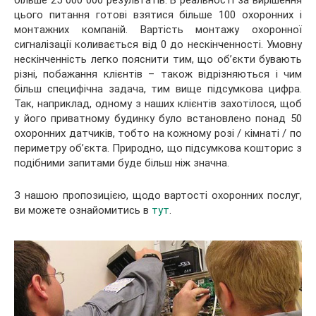
більше 25 000 000 результатів. В реальності за вирішення
цього питання готові взятися більше 100 охоронних і
монтажних компаній. Вартість монтажу охоронної
сигналізації коливається від 0 до нескінченності. Умовну
нескінченність легко пояснити тим, що об’єкти бувають
різні, побажання клієнтів – також відрізняються і чим
більш специфічна задача, тим вище підсумкова цифра.
Так, наприклад, одному з наших клієнтів захотілося, щоб
у його приватному будинку було встановлено понад 50
охоронних датчиків, тобто на кожному розі / кімнаті / по
периметру об’єкта. Природно, що підсумкова кошторис з
подібними запитами буде більш ніж значна.
З нашою пропозицією, щодо вартості охоронних послуг,
ви можете ознайомитись в
тут
.