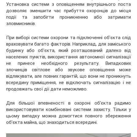
Установка системи з оповіщенням внутрішнього поста
дозволяє зменшити час прибуття охоронців до місця
події та запобігти проникненню або затримати
зловмисників.
При виборі системи охорони та підключенні об’єкта слід
враховувати багато факторів. Наприклад, для заміського
будинку або об’єкта, який розташований далеко від
населених пунктів, використання автономної сигналізації
не принесе необхідного результату. Випадкових
злочинців світлове або звукове оповіщення може
відлякувати, але повних гарантій, що вони не проникнуть
всередину приміщення, не відключать сигналізацію і не
продовжать свої дії дати неможливо.
Для більшої впевненості в охороні об’єкта радимо
використовувати комбіновані системи захисту. Тільки у
цьому випадку можна домогтися повного збереження
об’єкта майна, що знаходиться всередині.