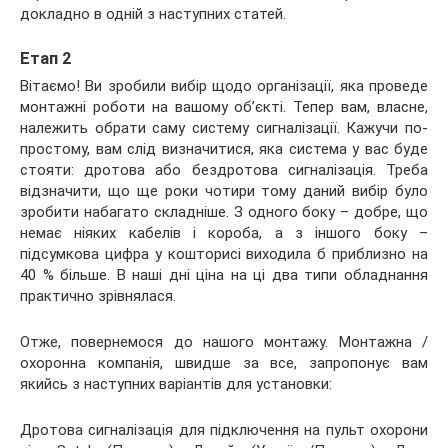
докладно в одній з наступних статей.
Етап 2
Вітаємо! Ви зробили вибір щодо організації, яка проведе
монтажні роботи на вашому об’єкті. Тепер вам, власне,
належить обрати саму систему сигналізації. Кажучи по-
простому, вам слід визначитися, яка система у вас буде
стояти: дротова або бездротова сигналізація. Треба
відзначити, що ще роки чотири тому даний вибір було
зробити набагато складніше. З одного боку – добре, що
немає ніяких кабелів і короба, а з іншого боку –
підсумкова цифра у кошторисі виходила б приблизно на
40 % більше. В наші дні ціна на ці два типи обладнання
практично зрівнялася.
Отже, повернемося до нашого монтажу. Монтажна /
охоронна компанія, швидше за все, запропонує вам
якийсь з наступних варіантів для установки:
Дротова сигналізація для підключення на пульт охорони