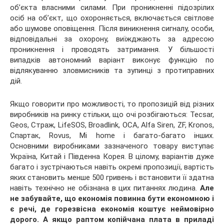
об’єкта власними силами. При проникненні підозрілих
осіб на об’єкт, що охороняється, включається світлове
або шумове оповіщення. Після виникнення сигналу, особи,
відповідальні за охорону, виїжджають за адресою
проникнення і проводять затримання. У більшості
випадків автономний варіант виконує функцію по
відлякуванню зловмисників та зупинці з протиправних
дій.
Якщо говорити про можливості, то пропозицій від різних
виробників на ринку стільки, що очі розбігаються: Tecsar,
Geos, Страж, LifeSOS, Broadlink, ОСА, Alfa Siren, ZF, Kronos,
Спартак, Rovus, Mi home і багато-багато інших.
Основними виробниками зазначеного товару виступає
Україна, Китай і Південна Корея. В цілому, варіантів дуже
багато і зустрічаються навіть окремі пропозиції, вартість
яких становить менше 500 гривень і встановити її здатна
навіть технічно не обізнана в цих питаннях людина.
Але
не забувайте, що економія повинна бути економною і
є речі, де горезвісна економія коштує неймовірно
дорого. А якщо раптом копійчана плата в приладі