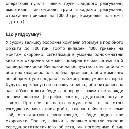
операторів пульта, членів групи швидкого реагування,
амортизації автомобіля групи швидкого реагування,
страхування ризиків на 10000 грн., комунальні платежі і
т.д. і т.п.).
Що у підсумку?
У сухому залишку охоронна компанія отримує з подібного
об’єкта до 100 грн. Тобто вкладені 4000 гривень на
монтаж охоронної сигналізації в умовній однокімнатній
квартирі охоронна компанія поверне не раніше ніж за 3
календарних роки. Висновки напрошуються самі собою –
або вас охороняє благодійна організація, або компанію
незабаром буде продано і, найімовірніше, умови співпраці
будуть переглянуті не на вашу користь, або витрачені на
ваш об’єкт кошти будуть повернуті іншим і не завжди
чесним шляхом (штрафні санкції, додаткові рахунки
тощо). Про все це варто задуматися ще на етапі
узгодження монтажних робіт, так як найчастіше саме
той, хто монтував сигналізацію, і буде надалі вас
охороняти. Про те, скільки ж реально коштує охорона
середньостатистичного об’єкта, ми поговоримо більш