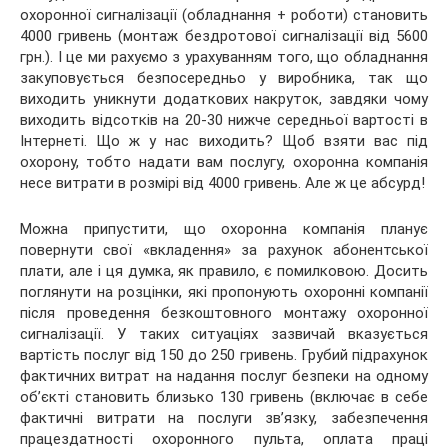
охоронної сигналізації (обладнання + роботи) становить
4000 гривень (монтаж бездротової сигналізації від 5600
грн.). І це ми рахуємо з урахуванням того, що обладнання
закуповується безпосередньо у виробника, так що
виходить уникнути додаткових накруток, завдяки чому
виходить відсотків на 20-30 нижче середньої вартості в
Інтернеті. Що ж у нас виходить? Щоб взяти вас під
охорону, тобто надати вам послугу, охоронна компанія
несе витрати в розмірі від 4000 гривень. Але ж це абсурд!
Можна припустити, що охоронна компанія планує
повернути свої «вкладення» за рахунок абонентської
плати, але і ця думка, як правило, є помилковою. Досить
поглянути на розцінки, які пропонують охоронні компанії
після проведення безкоштовного монтажу охоронної
сигналізації. У таких ситуаціях зазвичай вказується
вартість послуг від 150 до 250 гривень. Грубий підрахунок
фактичних витрат на надання послуг безпеки на одному
об’єкті становить близько 130 гривень (включає в себе
фактичні витрати на послуги зв’язку, забезпечення
працездатності охоронного пульта, оплата праці