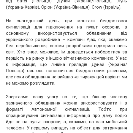
від Satel (Польща), Дунай (Україна/Польща), Лунь
(Україна-Харків), Оріон (Україна-Вінниця), Crow (Ізраїль).
На сьогоднішній день, при монтажі бездротової
сигналізації для підключення на пульт охорони, в
основному використовується обладнання від
українського розробника – компанії Ajax, яка, скажемо
без перебільшення, своїми розробками підкорила весь
світ. Хто знає, можливо, їм доведеться поборотися за
першість на ринку з іншою вітчизняною компанією. У нас
є інформація, що лінійка приладів Дунай (Україна/
Польща) ось-ось поповниться бездротовим рішенням,
але поки обладнання не вийшло «в тираж» цей варіант ми
не можемо розглядати.
Звертаємо вашу увагу на те, що більшу частину
зазначеного обладнання можна використовувати і в
форматі Автономної сигналізації. Тобто при
спрацьовуванні сигналізації інформація про дану подію
йде не на пульт охорони, а, скажімо, на ваш мобільний
телефон. У першому випадку на об’єкт для затримання