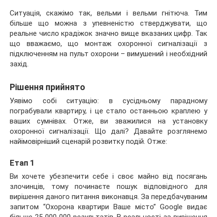
Ситуація, скажімо так, вельми і вельми гнітюча. Тим
більше що можна з упевненістю стверджувати, що
реальне число крадіжок значно вище вказаних цифр. Так
що вважаємо, що монтаж охоронної сигналізації з
підключенням на пульт охорони – вимушений і необхідний
захід.
Рішення прийнято
Уявімо собі ситуацію: в сусідньому парадному
пограбували квартиру, і це стало останньою краплею у
ваших сумнівах. Отже, ви зважилися на установку
охоронної сигналізації. Що далі? Давайте розглянемо
найімовірніший сценарій розвитку подій. Отже:
Етап 1
Ви хочете убезпечити себе і своє майно від посягань
злочинців, тому починаєте пошук відповідного для
вирішення даного питання виконавця. За передбачуваним
запитом “Охорона квартири Ваше місто” Google видає